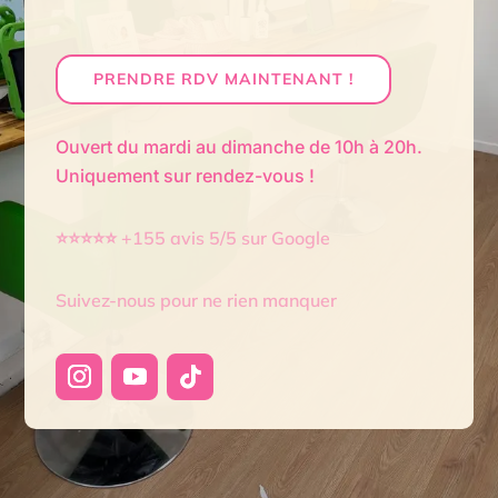
PRENDRE RDV MAINTENANT !
Ouvert du mardi au dimanche de 10h à 20h.
Uniquement sur rendez-vous !
⭐⭐⭐⭐⭐ +155 avis 5/5 sur Google
Suivez-nous pour ne rien manquer