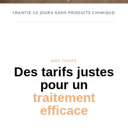
NTIE 10 JOURS
·
SANS PRODUITS CHIMIQUES
·
+155 AVIS 5
NOS TARIFS
Des tarifs justes
pour un
traitement
efficace