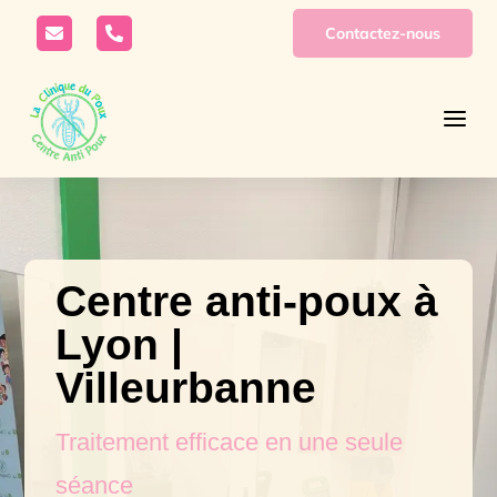
Contactez-nous


a
Centre anti-poux à
Lyon |
Villeurbanne
Traitement efficace en une seule
séance