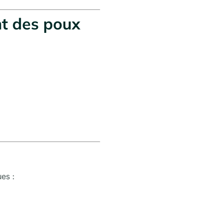
nt des poux
ues :