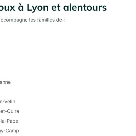
oux à Lyon et alentours
accompagne les familles de :
banne
n-Velin
-et-Cuire
-la-Pape
nay-Camp