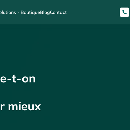
olutions
Boutique
Blog
Contact
3

e-t-on
r mieux