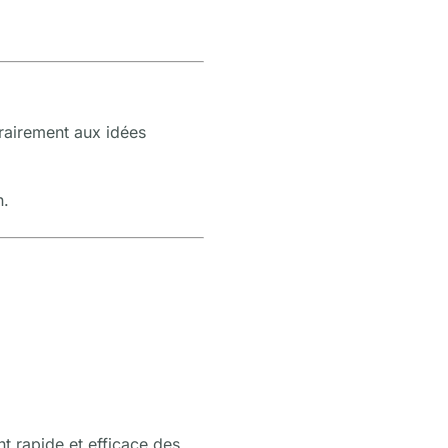
trairement aux idées
n.
nt rapide et efficace des