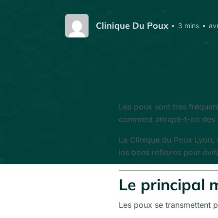
Clinique Du Poux
3 mins
av
Les poux sont très fréquen
comment attrape-t-on des
La Clinique du Poux Lyon, 
les bons réflexes pour évite
Le principal
Les poux se transmettent p