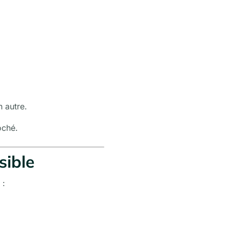
 autre.
oché.
sible
 :