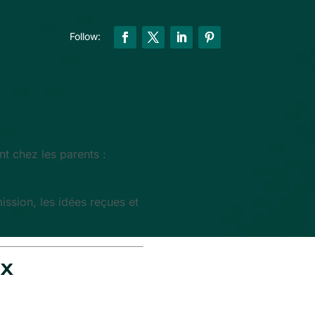
t chez les parents :
ssion, les idées reçues et
ux