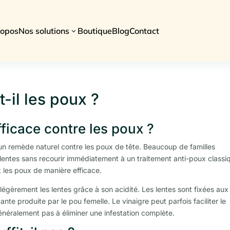
ropos
Nos solutions
Boutique
Blog
Contact
3
t-il les poux ?
fficace contre les poux ?
n remède naturel contre les poux de tête. Beaucoup de familles
es lentes sans recourir immédiatement à un traitement anti-poux classi
t les poux de manière efficace.
r légèrement les lentes grâce à son acidité. Les lentes sont fixées aux
te produite par le pou femelle. Le vinaigre peut parfois faciliter le
généralement pas à éliminer une infestation complète.